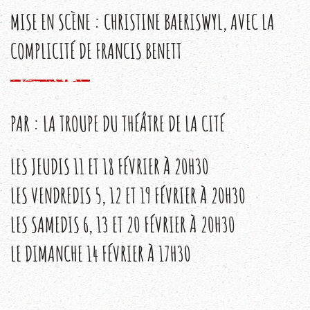
MISE EN SCÈNE : CHRISTINE BAERISWYL, AVEC LA
COMPLICITÉ DE FRANCIS BENETT
PAR : LA TROUPE DU THÉÂTRE DE LA CITÉ
LES JEUDIS 11 ET 18 FÉVRIER À 20H30
LES VENDREDIS 5, 12 ET 19 FÉVRIER À 20H30
LES SAMEDIS 6, 13 ET 20 FÉVRIER À 20H30
LE DIMANCHE 14 FÉVRIER À 17H30